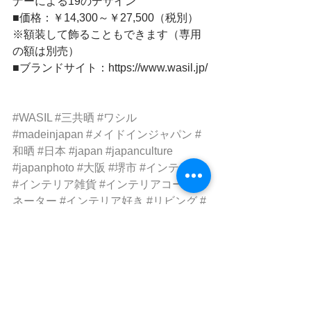
ナーによる19のデザイン
■価格：￥14,300～￥27,500（税別）
※額装して飾ることもできます（専用
の額は別売）
■ブランドサイト：https://www.wasil.jp/
#WASIL
#三共晒
#ワシル
#madeinjapan
#メイドインジャパン
#
和晒
#日本
#japan
#japanculture
#japanphoto
#大阪
#堺市
#インテリア
#インテリア雑貨
#インテリアコーディ
ネーター
#インテリア好き
#リビング
#
ファブリック
#ファブリックパネル
#ア
ート
#リモートワーク
#テレワーク