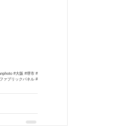
anphoto
#大阪
#堺市
#
#ファブリックパネル
#