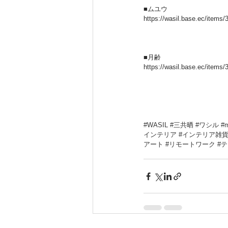
■ムユウ
https://wasil.base.ec/items
■月齢
https://wasil.base.ec/items
#WASIL
#三共晒
#ワシル
#m
インテリア
#インテリア雑
アート
#リモートワーク
#