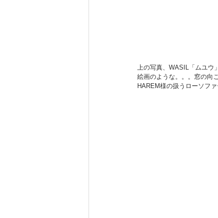
上の写真、WASIL「ムユ
絵画のような。。。窓の向
HAREM様の扱うローソフ