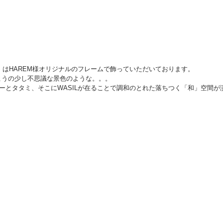
ウ」はHAREM様オリジナルのフレームで飾っていただいております。
こうの少し不思議な景色のような。。。
ァーとタタミ、そこにWASILが在ることで調和のとれた落ちつく「和」空間