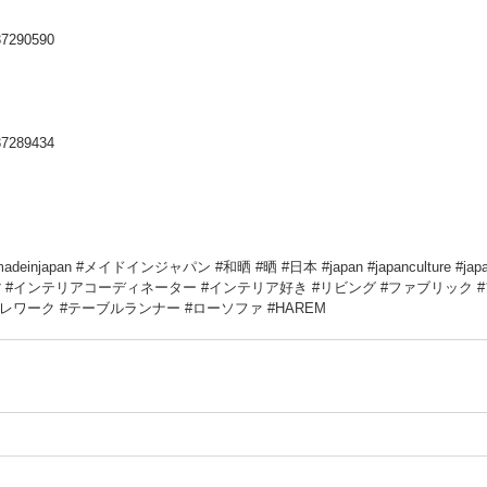
/37290590
/37289434
adeinjapan
#メイドインジャパン
#和晒
#晒
#日本
#japan
#japanculture
#jap
貨
#インテリアコーディネーター
#インテリア好き
#リビング
#ファブリック
テレワーク
#テーブルランナー
#ローソファ
#HAREM