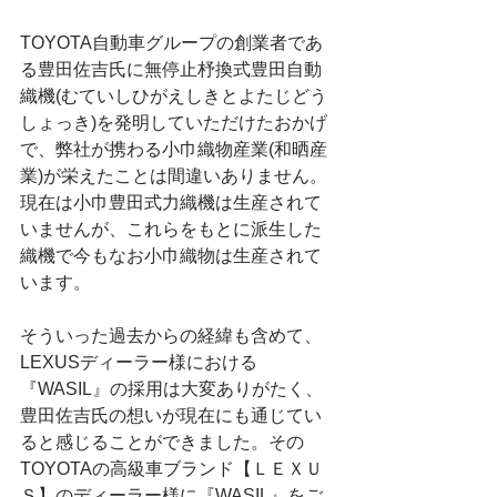
TOYOTA自動車グループの創業者であ
る豊田佐吉氏に無停止杼換式豊田自動
織機(むていしひがえしきとよたじどう
しょっき)を発明していただけたおかげ
で、弊社が携わる小巾織物産業(和晒産
業)が栄えたことは間違いありません。
現在は小巾豊田式力織機は生産されて
いませんが、これらをもとに派生した
織機で今もなお小巾織物は生産されて
います。
そういった過去からの経緯も含めて、
LEXUSディーラー様における
『WASIL』の採用は大変ありがたく、
豊田佐吉氏の想いが現在にも通じてい
ると感じることができました。その
TOYOTAの高級車ブランド【ＬＥＸＵ
Ｓ】のディーラー様に『WASIL』をご