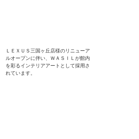
ＬＥＸＵＳ三国ヶ丘店様のリニューア
ルオープンに伴い、ＷＡＳＩＬが館内
を彩るインテリアアートとして採用さ
れています。