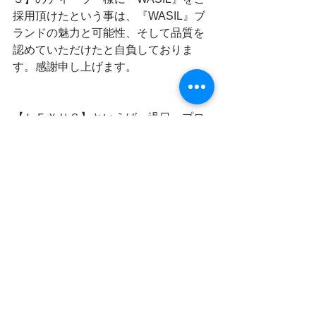
採用頂けたという事は、『WASIL』ブ
ランドの魅力と可能性、そして品質を
認めていただけたと自負しておりま
す。感謝申し上げます。
【ＬＥＸＵＳ】といえば、過日、プロ
ゴルファーの松山英樹選手が日本人男
子、アジア人男子初のメジャー制覇と
いう快挙を達成しましたね。感動を共
有させていただいた私たちからも、本
当におめでとう。ありがとうございま
す。と言葉を贈らせていただきたいと
思います。